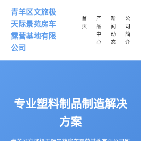
青羊区文旅极
首
产
新
公
天际景苑房车
页
品
闻
司
中
动
简
露营基地有限
心
态
介
公司
专业塑料制品制造解决
方案