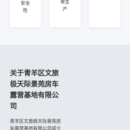
率生
安全
产
性
关于青羊区文旅
极天际景苑房车
露营基地有限公
司
青羊区文旅极天际景苑房
车露营基地有限公司成立